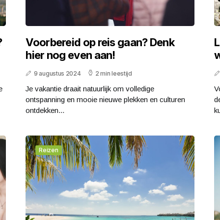
?
Voorbereid op reis gaan? Denk
L
hier nog even aan!
w
9 augustus 2024
2 min leestijd
e
Je vakantie draait natuurlijk om volledige
V
ontspanning en mooie nieuwe plekken en culturen
d
ontdekken...
ku
Reizen