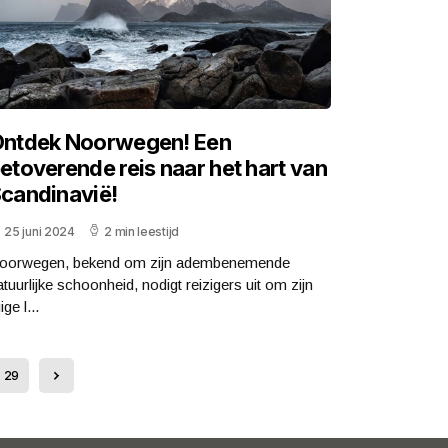
ntdek Noorwegen! Een
etoverende reis naar het hart van
candinavië!
25 juni 2024
2 min leestijd
oorwegen, bekend om zijn adembenemende
atuurlijke schoonheid, nodigt reizigers uit om zijn
ige l...
29