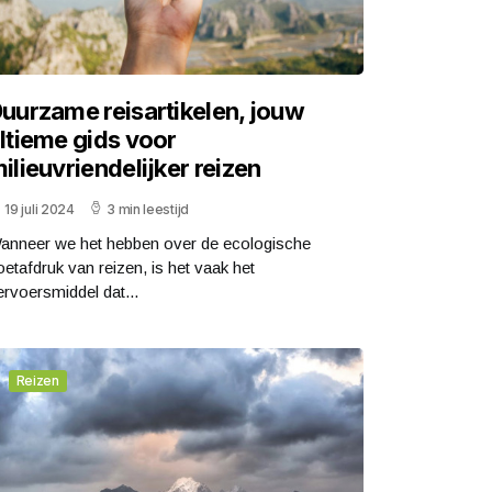
uurzame reisartikelen, jouw
ltieme gids voor
ilieuvriendelijker reizen
19 juli 2024
3 min leestijd
anneer we het hebben over de ecologische
oetafdruk van reizen, is het vaak het
ervoersmiddel dat...
Reizen