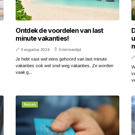
Ontdek de voordelen van last
D
minute vakanties!
u
m
5 augustus 2024
3 min leestijd
Je hebt vast wel eens gehoord van last minute
vakanties ook wel snel weg vakanties. Ze worden
W
vaak g...
v
v
Reizen