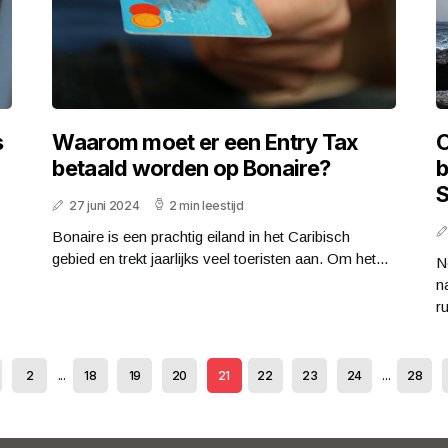
s
Waarom moet er een Entry Tax
O
betaald worden op Bonaire?
b
S
27 juni 2024
2 min leestijd
Bonaire is een prachtig eiland in het Caribisch
gebied en trekt jaarlijks veel toeristen aan. Om het...
N
n
ru
2
...
18
19
20
21
22
23
24
...
28