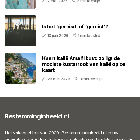
7 mei 2026
2 min leestijd
Is het 'gereisd' of 'gereist'?
10 juni 2026
1 min leestijd
Kaart Italië Amalfi kust: zo ligt de
mooiste kuststrook van Italië op de
kaart
26 mei 2026
3 min leestijd
Bestemminginbeeld.nl
Het vakantieblog van 2020. Bestemminginbeeld.nl is uw
inspiratie voor iedere te boeken vakantie en dagelijkse recreatie.