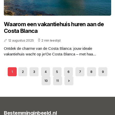
Waarom een vakantiehuis huren aan de
Costa Blanca
12 augustus 2025
2 min leestijd
Ontdek de charme van de Costa Blanca: jouw ideale
vakantiehuis wacht op je!De Costa Blanca – met haa...
1
2
3
4
5
6
7
8
9
10
11
Bestemminginbeeld.nl