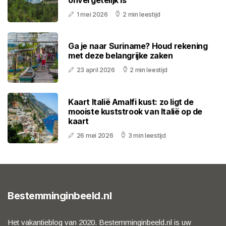
1 mei 2026
2 min leestijd
Ga je naar Suriname? Houd rekening
met deze belangrijke zaken
23 april 2026
2 min leestijd
Kaart Italië Amalfi kust: zo ligt de
mooiste kuststrook van Italië op de
kaart
26 mei 2026
3 min leestijd
Bestemminginbeeld.nl
Het vakantieblog van 2020. Bestemminginbeeld.nl is uw