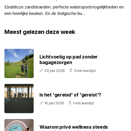
Eindeloze zandstranden, perfecte watersportmogelijkheden en
een heerlijke keuken. En de Belgische ku...
Meest gelezen deze week
Lichtvoetig op pad zonder
bagagezorgen
23 juni 2026
3 min leestijd
Is het 'gereisd' of 'gereist'?
10 juni 2026
1 min leestijd
Waarom privé wellness steeds