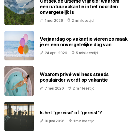
Ontdek de ultieme vrijheid: waarom
een natuurvakantie in het noorden
onvergetelijk is
1 mei 2026
2 min leestijd
Verjaardag op vakantie vieren zo maak
je er een onvergetelijke dag van
24 april 2026
5 min leestijd
Waarom privé wellness steeds
populairder wordt op vakantie
7 mei 2026
2 min leestijd
Is het 'gereisd' of 'gereist'?
10 juni 2026
1 min leestijd