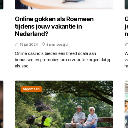
Online gokken als Roemeen
G
tijdens jouw vakantie in
j
Nederland?
m
15 juli 2024
3 min leestijd
Online casino's bieden een breed scala aan
Wi
bonussen en promoties om ervoor te zorgen dat jij
v
als spe...
he
Algemeen