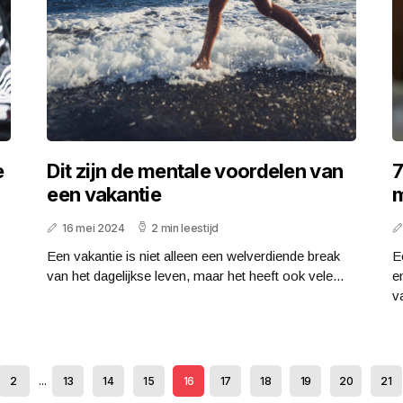
e
Dit zijn de mentale voordelen van
7
een vakantie
m
16 mei 2024
2 min leestijd
Een vakantie is niet alleen een welverdiende break
E
van het dagelijkse leven, maar het heeft ook vele...
e
va
2
...
13
14
15
16
17
18
19
20
21