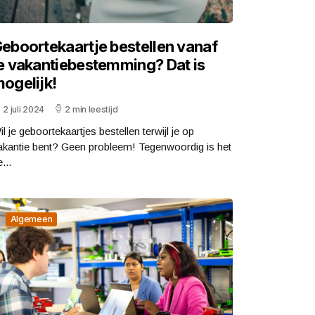
eboortekaartje bestellen vanaf
e vakantiebestemming? Dat is
ogelijk!
2 juli 2024
2 min leestijd
l je geboortekaartjes bestellen terwijl je op
akantie bent? Geen probleem! Tegenwoordig is het
...
Algemeen