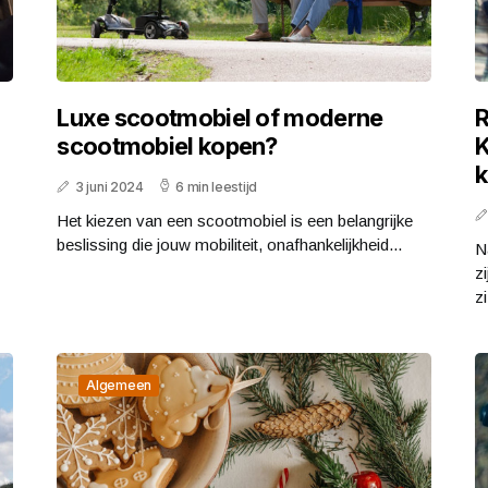
Luxe scootmobiel of moderne
R
scootmobiel kopen?
K
k
3 juni 2024
6 min leestijd
Het kiezen van een scootmobiel is een belangrijke
beslissing die jouw mobiliteit, onafhankelijkheid...
N
z
zi
Algemeen