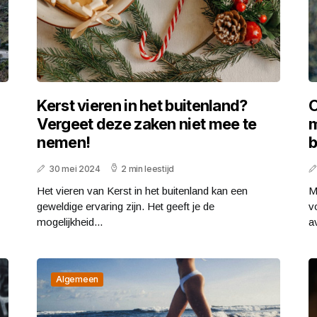
Kerst vieren in het buitenland?
O
Vergeet deze zaken niet mee te
m
nemen!
b
30 mei 2024
2 min leestijd
Het vieren van Kerst in het buitenland kan een
M
geweldige ervaring zijn. Het geeft je de
v
mogelijkheid...
a
Algemeen