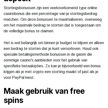
Stortingsbonussen zijn een veelvoorkomend type online
casinobonus die een percentage van je stortingsbedrag
matchen. Om deze bonussen te maximaliseren, overweeg
om het maximale bedrag te storten dat is toegestaan om
de volledige bonus te claimen.
Het is wel belangrijk om binnen je budget te blijven en alleen
een bedrag te storten dat je kunt veroorloven. Houd ook
speciale betalingsmethode bonussen in de gaten die
sommige casino's aanbieden voor het gebruik van
specifieke betaalopties. Zo kan je bijvoorbeeld een bonus
krijgen als je met crypto een storting maakt of juist als je
voor PayPal kiest.
Maak gebruik van free
spins