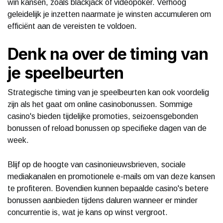
win kansen, zoals blackjack of videopoker. Verhoog
geleidelijk je inzetten naarmate je winsten accumuleren om
efficiënt aan de vereisten te voldoen.
Denk na over de timing van
je speelbeurten
Strategische timing van je speelbeurten kan ook voordelig
zijn als het gaat om online casinobonussen. Sommige
casino's bieden tijdelijke promoties, seizoensgebonden
bonussen of reload bonussen op specifieke dagen van de
week.
Blijf op de hoogte van casinonieuwsbrieven, sociale
mediakanalen en promotionele e-mails om van deze kansen
te profiteren. Bovendien kunnen bepaalde casino's betere
bonussen aanbieden tijdens daluren wanneer er minder
concurrentie is, wat je kans op winst vergroot.