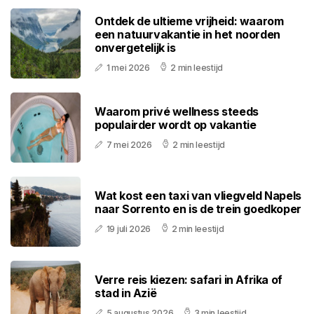
Ontdek de ultieme vrijheid: waarom
een natuurvakantie in het noorden
onvergetelijk is
1 mei 2026
2 min leestijd
Waarom privé wellness steeds
populairder wordt op vakantie
7 mei 2026
2 min leestijd
Wat kost een taxi van vliegveld Napels
naar Sorrento en is de trein goedkoper
19 juli 2026
2 min leestijd
Verre reis kiezen: safari in Afrika of
stad in Azië
5 augustus 2026
3 min leestijd