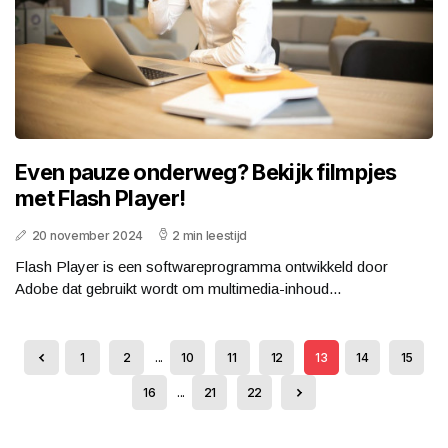
Even pauze onderweg? Bekijk filmpjes
met Flash Player!
20 november 2024
2 min leestijd
Flash Player is een softwareprogramma ontwikkeld door
Adobe dat gebruikt wordt om multimedia-inhoud...
1
2
...
10
11
12
13
14
15
16
...
21
22