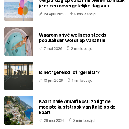
Verjaardag op vakantie vieren zo maak
je er een onvergetelijke dag van
24 april 2026
5 min leestijd
Waarom privé wellness steeds
populairder wordt op vakantie
7 mei 2026
2 min leestijd
Is het 'gereisd' of 'gereist'?
10 juni 2026
1 min leestijd
Kaart Italië Amalfi kust: zo ligt de
mooiste kuststrook van Italië op de
kaart
26 mei 2026
3 min leestijd