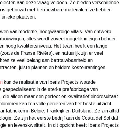
projecten aan deze vraag voldoen. Ze bieden verschillende
en is gebouwd met betrouwbare materialen, ze hebben
 unieke plaatsen.
bouwen van moderne, hoogwaardige villa's. Van ontwerp,
bouwingen, alles wordt zoveel mogelijk in eigen beheer
en hoog kwaliteitsniveau. Het team heeft een lange
(zoals de Franse Rivièra), en natuurlijk zijn er veel
chten ze veel belang aan betrouwbaarheid en
racten, juiste plannen en heldere kostenramingen.
en
kan de realisatie van Iberis Projects waarde
s gespecialiseerd in de sterke prefabricage van
die alleen maar een perfect en kwalitatief eindresultaat
kolommen kan ten volle genieten van het beste uitzicht.
brieken in België, Frankrijk en Duitsland. Ze zijn altijd
ogie. Ze zijn het eerste bedrijf aan de Costa del Sol dat
ie en levenskwaliteit. In dit opzicht heeft Iberis Projects