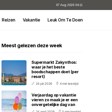
07 Aug 2026 04:11
Reizen
Vakantie
Leuk Om Te Doen
Meest gelezen deze week
Supermarkt Zakynthos:
waar je het beste
boodschappen doet (per
resort)
24 juli 2026
4 min leestijd
Verjaardag op vakantie
vieren zo maak je er een
onvergetelijke dag van
24 april 2026
5 min leestijd