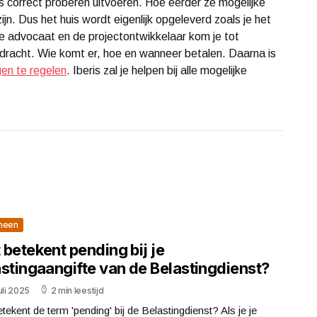
 correct proberen uitvoeren. Hoe eerder ze mogelijke
jn. Dus het huis wordt eigenlijk opgeleverd zoals je het
e advocaat en de projectontwikkelaar kom je tot
dracht. Wie komt er, hoe en wanneer betalen. Daarna is
gen te regelen
. Iberis zal je helpen bij alle mogelijke
meen
betekent pending bij je
astingaangifte van de Belastingdienst?
uli 2025
2 min leestijd
tekent de term 'pending' bij de Belastingdienst? Als je je