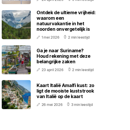
Ontdek de ultieme vrijheid:
waarom een
natuurvakantie in het
noorden onvergetelijk is
1 mei 2026
2 min leestijd
Ga je naar Suriname?
Houd rekening met deze
belangrijke zaken
23 april 2026
2 min leestijd
Kaart Italië Amalfi kust: zo
ligt de mooiste kuststrook
van Italië op de kaart
26 mei 2026
3 min leestijd