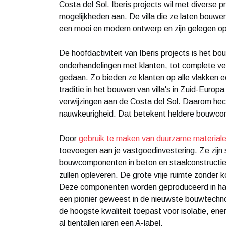
Costa del Sol. Iberis projects wil met diverse 
mogelijkheden aan. De villa die ze laten bouw
een mooi en modern ontwerp en zijn gelegen op
De hoofdactiviteit van Iberis projects is het 
onderhandelingen met klanten, tot complete ver
gedaan. Zo bieden ze klanten op alle vlakken e
traditie in het bouwen van villa's in Zuid-Europa 
verwijzingen aan de Costa del Sol. Daarom he
nauwkeurigheid. Dat betekent heldere bouwcont
Door
gebruik te maken van duurzame material
toevoegen aan je vastgoedinvestering. Ze zijn 
bouwcomponenten in beton en staalconstructie, 
zullen opleveren. De grote vrije ruimte zonder 
Deze componenten worden geproduceerd in haar fa
een pionier geweest in de nieuwste bouwtechnol
de hoogste kwaliteit toepast voor isolatie, energ
al tientallen jaren een A-label.