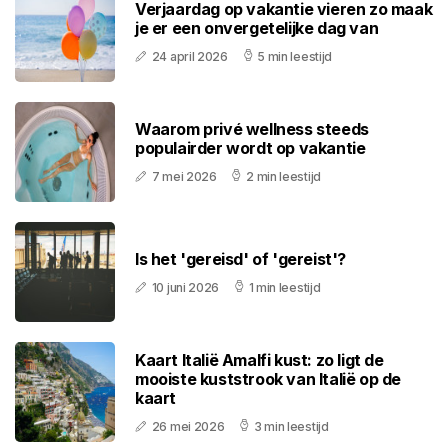
Verjaardag op vakantie vieren zo maak
je er een onvergetelijke dag van
24 april 2026
5 min leestijd
Waarom privé wellness steeds
populairder wordt op vakantie
7 mei 2026
2 min leestijd
Is het 'gereisd' of 'gereist'?
10 juni 2026
1 min leestijd
Kaart Italië Amalfi kust: zo ligt de
mooiste kuststrook van Italië op de
kaart
26 mei 2026
3 min leestijd