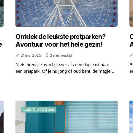
Ontdek de leukste pretparken?
O
e
Avontuur voor het hele gezin!
A
21 mei 2025
2 min leestijd
Niets brengt zoveel plezier als een dagje uit naar
E
een pretpark. Of je nu jong of oud bent, de magie...
e
Leuk Om Te Doen