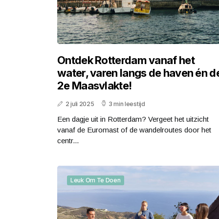
Ontdek Rotterdam vanaf het
water, varen langs de haven én d
2e Maasvlakte!
2 juli 2025
3 min leestijd
Een dagje uit in Rotterdam? Vergeet het uitzicht
vanaf de Euromast of de wandelroutes door het
centr...
Leuk Om Te Doen