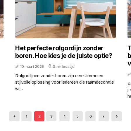
Het perfecte rolgordijn zonder
T
boren. Hoe kies je de juiste optie?
b
v
10 maart 2025
3 min leestijd
Rolgordijnen zonder boren zijn een slimme en
stijlvolle oplossing voor iedereen die raamdecoratie
B
wi...
j
he
1
2
3
4
5
6
7