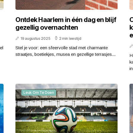
Ontdek Haarlem in één dag en blijf
O
gezellig overnachten
k
e
19 augustus 2025
2 min leestijd
el
Stel je voor: een sfeervolle stad met charmante
straatjes, boetiekjes, musea en gezellige terrasjes...
H
k
in
Leuk Om Te Doen