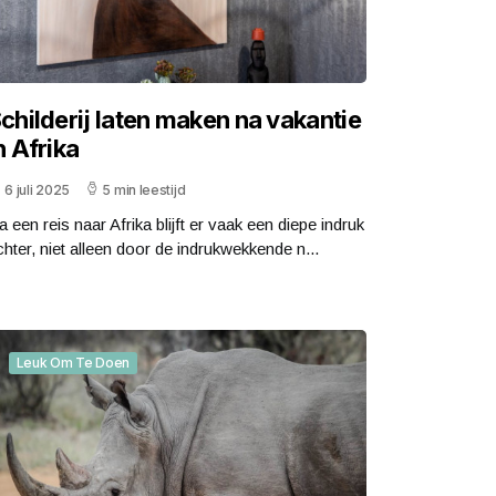
childerij laten maken na vakantie
n Afrika
6 juli 2025
5 min leestijd
a een reis naar Afrika blijft er vaak een diepe indruk
chter, niet alleen door de indrukwekkende n...
Leuk Om Te Doen