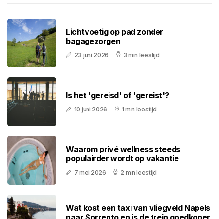
Lichtvoetig op pad zonder
bagagezorgen
23 juni 2026
3 min leestijd
Is het 'gereisd' of 'gereist'?
10 juni 2026
1 min leestijd
Waarom privé wellness steeds
populairder wordt op vakantie
7 mei 2026
2 min leestijd
Wat kost een taxi van vliegveld Napels
naar Sorrento en is de trein goedkoper