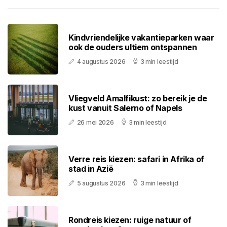
Kindvriendelijke vakantieparken waar
ook de ouders ultiem ontspannen
4 augustus 2026
3 min leestijd
Vliegveld Amalfikust: zo bereik je de
kust vanuit Salerno of Napels
26 mei 2026
3 min leestijd
Verre reis kiezen: safari in Afrika of
stad in Azië
5 augustus 2026
3 min leestijd
Rondreis kiezen: ruige natuur of