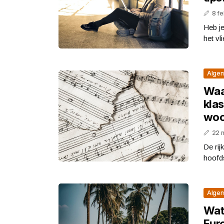
8 fe
Heb je
het vl
Alge
Waa
kla
woo
22 
De ri
hoofds
Alge
Wat 
Eur