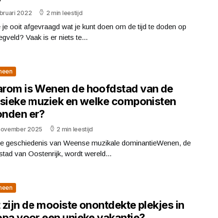
bruari 2022
2 min leestijd
 je ooit afgevraagd wat je kunt doen om de tijd te doden op
iegveld? Vaak is er niets te...
meen
rom is Wenen de hoofdstad van de
ssieke muziek en welke componisten
nden er?
november 2025
2 min leestijd
jke geschiedenis van Weense muzikale dominantieWenen, de
tad van Oostenrijk, wordt wereld...
meen
zijn de mooiste onontdekte plekjes in
opa voor een unieke vakantie?