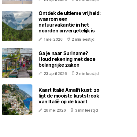
Ontdek de ultieme vrijheid:
waarom een
natuurvakantie in het
noorden onvergetelijk is
1 mei 2026
2 min leestijd
Ga je naar Suriname?
Houd rekening met deze
belangrijke zaken
23 april 2026
2 min leestijd
Kaart Italië Amalfi kust: zo
ligt de mooiste kuststrook
van Italië op de kaart
26 mei 2026
3 min leestijd