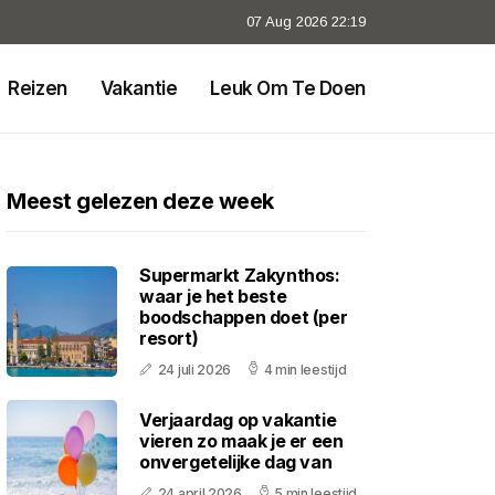
07 Aug 2026 22:19
Reizen
Vakantie
Leuk Om Te Doen
Meest gelezen deze week
Supermarkt Zakynthos:
waar je het beste
boodschappen doet (per
resort)
24 juli 2026
4 min leestijd
Verjaardag op vakantie
vieren zo maak je er een
onvergetelijke dag van
24 april 2026
5 min leestijd