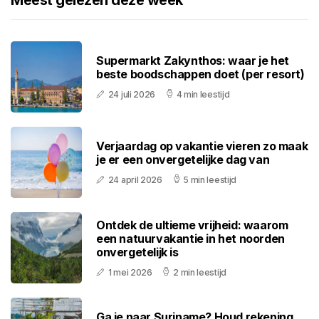
Meest gelezen deze week
Supermarkt Zakynthos: waar je het
beste boodschappen doet (per resort)
24 juli 2026
4 min leestijd
Verjaardag op vakantie vieren zo maak
je er een onvergetelijke dag van
24 april 2026
5 min leestijd
Ontdek de ultieme vrijheid: waarom
een natuurvakantie in het noorden
onvergetelijk is
1 mei 2026
2 min leestijd
Ga je naar Suriname? Houd rekening