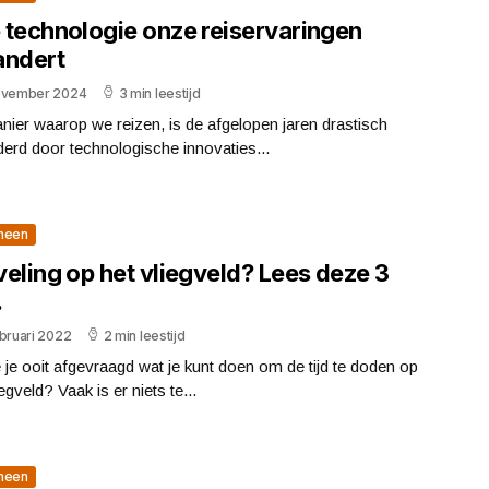
 technologie onze reiservaringen
andert
ovember 2024
3 min leestijd
ier waarop we reizen, is de afgelopen jaren drastisch
erd door technologische innovaties...
meen
eling op het vliegveld? Lees deze 3
.
bruari 2022
2 min leestijd
 je ooit afgevraagd wat je kunt doen om de tijd te doden op
iegveld? Vaak is er niets te...
meen