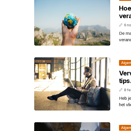
Hoe
ver
6 n
De man
verand
Alge
Verv
tips
8 fe
Heb je
het vl
Alge