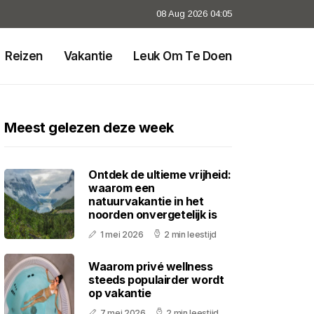
08 Aug 2026 04:05
Reizen
Vakantie
Leuk Om Te Doen
Meest gelezen deze week
Ontdek de ultieme vrijheid:
waarom een
natuurvakantie in het
noorden onvergetelijk is
1 mei 2026
2 min leestijd
Waarom privé wellness
steeds populairder wordt
op vakantie
7 mei 2026
2 min leestijd