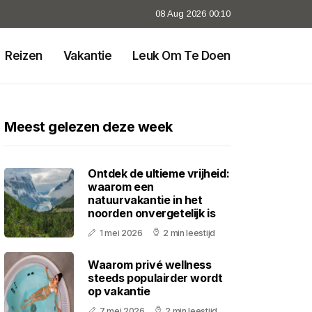
08 Aug 2026 00:10
Reizen
Vakantie
Leuk Om Te Doen
Meest gelezen deze week
Ontdek de ultieme vrijheid:
waarom een
natuurvakantie in het
noorden onvergetelijk is
1 mei 2026
2 min leestijd
Waarom privé wellness
steeds populairder wordt
op vakantie
7 mei 2026
2 min leestijd