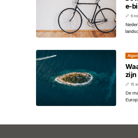
e-b
6 n
Nederl
landsc
Alge
Waa
zijn
15 
De ma
Europa