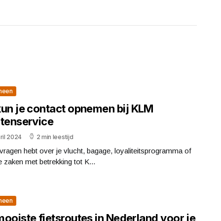
meen
kun je contact opnemen bij KLM
ntenservice
ril 2024
2 min leestijd
 vragen hebt over je vlucht, bagage, loyaliteitsprogramma of
 zaken met betrekking tot K...
meen
ooiste fietsroutes in Nederland voor je