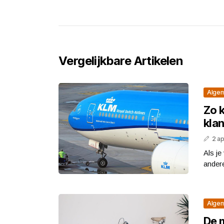
Vergelijkbare Artikelen
Alge
Zo 
kla
2 ap
Als je
andere
Alge
De m