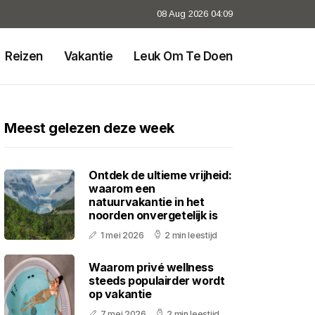
08 Aug 2026 04:09
Reizen
Vakantie
Leuk Om Te Doen
Meest gelezen deze week
Ontdek de ultieme vrijheid:
waarom een
natuurvakantie in het
noorden onvergetelijk is
1 mei 2026
2 min leestijd
Waarom privé wellness
steeds populairder wordt
op vakantie
7 mei 2026
2 min leestijd