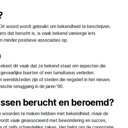
?
Dit woord wordt gebruikt om bekendheid te beschrijven,
ets dat berucht is, is vaak bekend vanwege iets
m minder positieve associaties op.
n
ekent dit vaak dat ze bekend staat om aspecten die
t, gevaarlijke buurten of een tumultueus verleden.
 wereldsteden zijn of steden die negatief in het nieuws
ische teruggang in de jaren '90.
ussen berucht en beroemd?
ide woorden te maken hebben met bekendheid, maar de
 wordt vaak geassocieerd met bewondering en succes,
e of zelfs schandelijke zaken. Het helpt om de connotatie