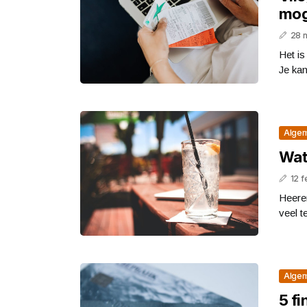
mog
28 
Het is
Je kan
Alge
Wat
12 f
Heeren
veel t
Alge
5 fi