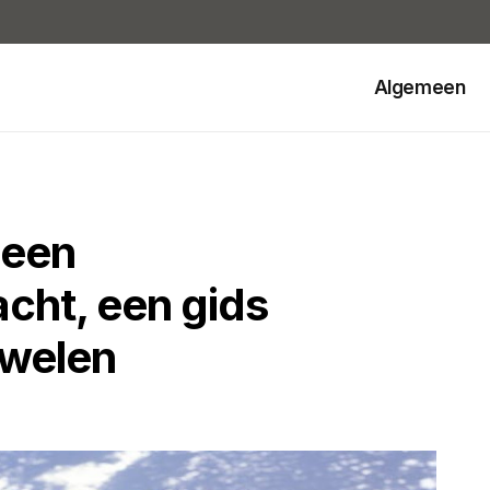
Algemeen
leen
cht, een gids
uwelen