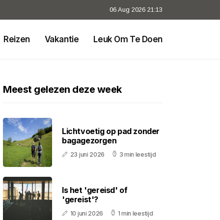
06 Aug 2026 21:13
Reizen
Vakantie
Leuk Om Te Doen
Meest gelezen deze week
Lichtvoetig op pad zonder
bagagezorgen
23 juni 2026
3 min leestijd
Is het 'gereisd' of
'gereist'?
10 juni 2026
1 min leestijd