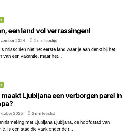
n
n, een land vol verrassingen!
ecember 2024
2 min leestijd
is misschien niet het eerste land waar je aan denkt bij het
 van een vakantie, maar het...
n
 maakt Ljubljana een verborgen parel in
opa?
oktober 2025
2 min leestijd
nnismaking met Ljubljana Ljubljana, de hoofdstad van
ië, is een stad die vaak onder de r...