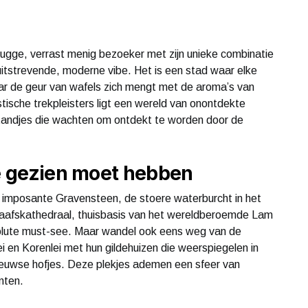
Brugge, verrast menig bezoeker met zijn unieke combinatie
oruitstrevende, moderne vibe. Het is een stad waar elke
waar de geur van wafels zich mengt met de aroma’s van
tische trekpleisters ligt een wereld van onontdekte
gstandjes die wachten om ontdekt te worden door de
je gezien moet hebben
t imposante Gravensteen, de stoere waterburcht in het
Baafskathedraal, thuisbasis van het wereldberoemde Lam
olute must-see. Maar wandel ook eens weg van de
en Korenlei met hun gildehuizen die weerspiegelen in
leeuwse hofjes. Deze plekjes ademen een sfeer van
nten.