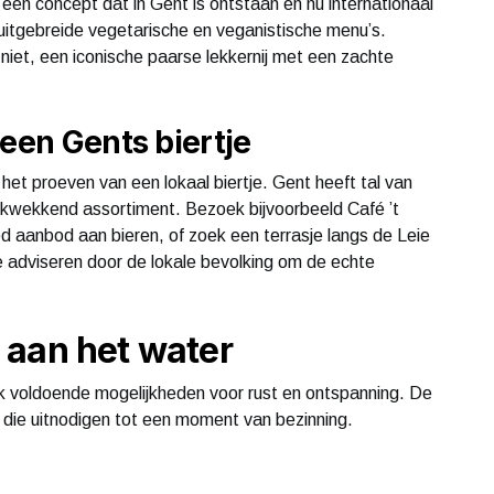
een concept dat in Gent is ontstaan en nu internationaal
t uitgebreide vegetarische en veganistische menu’s.
iet, een iconische paarse lekkernij met een zachte
 een Gents biertje
het proeven van een lokaal biertje. Gent heeft tal van
drukwekkend assortiment. Bezoek bijvoorbeeld Café ’t
d aanbod aan bieren, of zoek een terrasje langs de Leie
 je adviseren door de lokale bevolking om de echte
 aan het water
k voldoende mogelijkheden voor rust en ontspanning. De
 die uitnodigen tot een moment van bezinning.