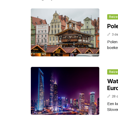
Reize
Pole
3 d
Polen 
boeken
Reize
Wat
Eur
28 
Een ke
Sloven