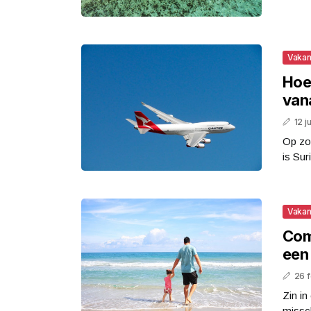
Vakan
Hoe 
van
12 j
Op zo
is Sur
Vakan
Com
een 
26 
Zin in
missch