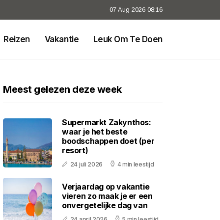
07 Aug 2026 08:16
Reizen
Vakantie
Leuk Om Te Doen
Meest gelezen deze week
Supermarkt Zakynthos:
waar je het beste
boodschappen doet (per
resort)
24 juli 2026
4 min leestijd
Verjaardag op vakantie
vieren zo maak je er een
onvergetelijke dag van
24 april 2026
5 min leestijd