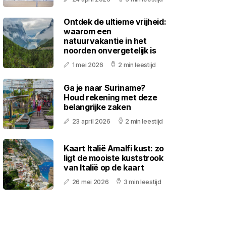
Ontdek de ultieme vrijheid:
waarom een
natuurvakantie in het
noorden onvergetelijk is
1 mei 2026
2 min leestijd
Ga je naar Suriname?
Houd rekening met deze
belangrijke zaken
23 april 2026
2 min leestijd
Kaart Italië Amalfi kust: zo
ligt de mooiste kuststrook
van Italië op de kaart
26 mei 2026
3 min leestijd