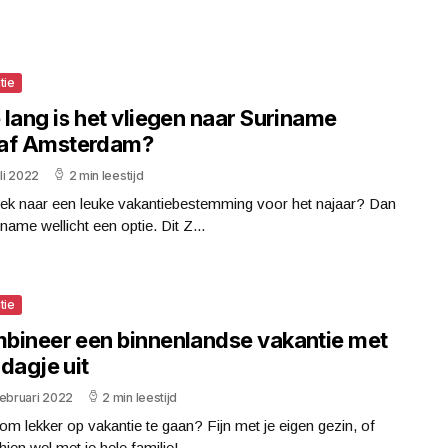
tie
lang is het vliegen naar Suriname
af Amsterdam?
uli 2022
2 min leestijd
ek naar een leuke vakantiebestemming voor het najaar? Dan
iname wellicht een optie. Dit Z...
tie
bineer een binnenlandse vakantie met
dagje uit
februari 2022
2 min leestijd
 om lekker op vakantie te gaan? Fijn met je eigen gezin, of
ien wel met je hele familie!...