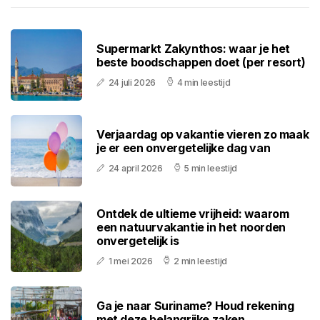
Supermarkt Zakynthos: waar je het
beste boodschappen doet (per resort)
24 juli 2026
4 min leestijd
Verjaardag op vakantie vieren zo maak
je er een onvergetelijke dag van
24 april 2026
5 min leestijd
Ontdek de ultieme vrijheid: waarom
een natuurvakantie in het noorden
onvergetelijk is
1 mei 2026
2 min leestijd
Ga je naar Suriname? Houd rekening
met deze belangrijke zaken