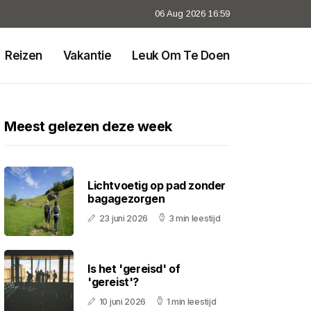
06 Aug 2026 16:59
Reizen
Vakantie
Leuk Om Te Doen
Meest gelezen deze week
Lichtvoetig op pad zonder
bagagezorgen
23 juni 2026
3 min leestijd
Is het 'gereisd' of
'gereist'?
10 juni 2026
1 min leestijd