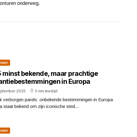
vonturen onderweg.
meen
5 minst bekende, maar prachtige
antiebestemmingen in Europa
eptember 2025
3 min leestijd
k verborgen parels: onbekende bestemmingen in Europa
 staat bekend om zijn iconische sted...
meen