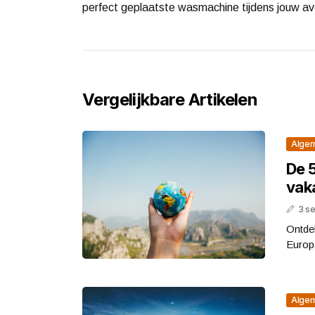
perfect geplaatste wasmachine tijdens jouw a
Vergelijkbare Artikelen
Alge
De 
vak
3 s
Ontde
Europa
Alge