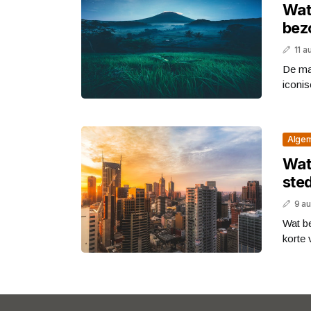
Wat 
bez
11 
De ma
iconis
Alge
Wat 
sted
9 a
Wat be
korte 