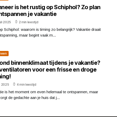
eer is het rustig op Schiphol? Zo plan
ontspannen je vakantie
uli 2025
2 min leestijd
p Schiphol: waarom is timing zo belangrijk? Vakantie draait
tspanning, maar begint vaak m...
meen
ond binnenklimaat tijdens je vakantie?
ventilatoren voor een frisse en droge
ing!
li 2025
4 min leestijd
tie is het moment om even helemaal te ontspannen, maar
orgt de gedachte aan je huis dat j...