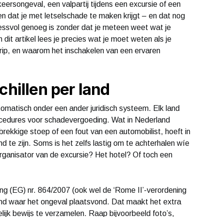
rkeersongeval, een valpartij tijdens een excursie of een
gen dat je met letselschade te maken krijgt – en dat nog
stressvol genoeg is zonder dat je meteen weet wat je
 dit artikel lees je precies wat je moet weten als je
trip, en waarom het inschakelen van een ervaren
chillen per land
utomatisch onder een ander juridisch systeem. Elk land
rocedures voor schadevergoeding. Wat in Nederland
gebrekkige stoep of een fout van een automobilist, hoeft in
nd te zijn. Soms is het zelfs lastig om te achterhalen wíe
 organisator van de excursie? Het hotel? Of toch een
ng (EG) nr. 864/2007 (ook wel de ‘Rome II’-verordening
land waar het ongeval plaatsvond. Dat maakt het extra
elijk bewijs te verzamelen. Raap bijvoorbeeld foto’s,