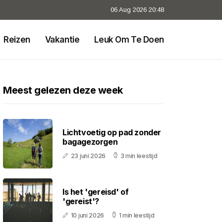
06 Aug 2026 20:48
Reizen
Vakantie
Leuk Om Te Doen
Meest gelezen deze week
Lichtvoetig op pad zonder
bagagezorgen
23 juni 2026
3 min leestijd
Is het 'gereisd' of
'gereist'?
10 juni 2026
1 min leestijd