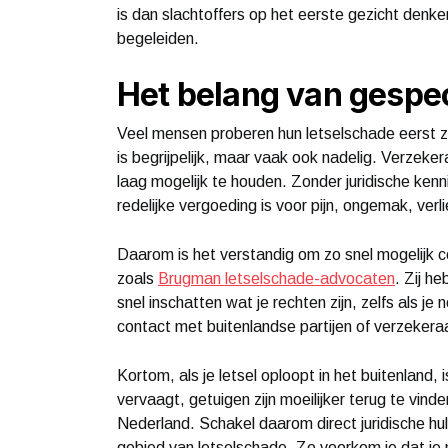
is dan slachtoffers op het eerste gezicht denke
begeleiden.
Het belang van gespec
Veel mensen proberen hun letselschade eerst ze
is begrijpelijk, maar vaak ook nadelig. Verzek
laag mogelijk te houden. Zonder juridische kenni
redelijke vergoeding is voor pijn, ongemak, ver
Daarom is het verstandig om zo snel mogelijk
zoals
Brugman letselschade-advocaten
. Zij h
snel inschatten wat je rechten zijn, zelfs als j
contact met buitenlandse partijen of verzekeraars
Kortom, als je letsel oploopt in het buitenland,
vervaagt, getuigen zijn moeilijker terug te vind
Nederland. Schakel daarom direct juridische hulp
gebied van letselschade. Zo voorkom je dat je