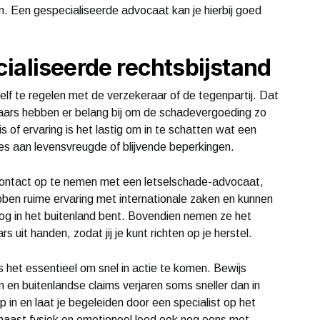
n. Een gespecialiseerde advocaat kan je hierbij goed
ialiseerde rechtsbijstand
lf te regelen met de verzekeraar of de tegenpartij. Dat
eraars hebben er belang bij om de schadevergoeding zo
s of ervaring is het lastig om in te schatten wat een
lies aan levensvreugde of blijvende beperkingen.
 contact op te nemen met een letselschade-advocaat,
ebben ruime ervaring met internationale zaken en kunnen
e nog in het buitenland bent. Bovendien nemen ze het
 uit handen, zodat jij je kunt richten op je herstel.
 is het essentieel om snel in actie te komen. Bewijs
en en buitenlandse claims verjaren soms sneller dan in
 in en laat je begeleiden door een specialist op het
 naast fysiek en emotioneel leed ook nog eens met