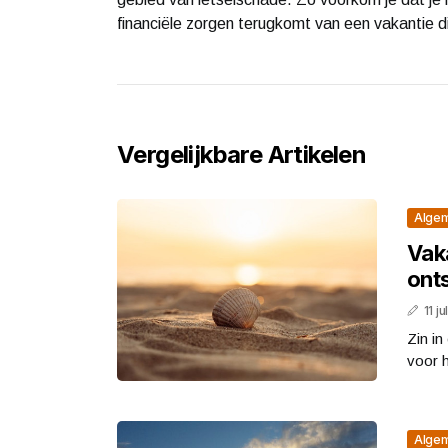
financiële zorgen terugkomt van een vakantie di
Vergelijkbare Artikelen
Alge
Vak
onts
11 j
Zin in
voor h
Alge