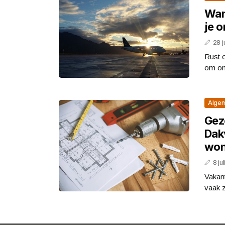
Wann
je 
28 j
Rust o
om on
Alge
Gez
Dak
won
8 ju
Vakan
vaak z