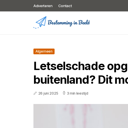
Adverteren
Contact
Algemeen
Letselschade opge
buitenland? Dit m
26 juni 2025
3 min leestijd