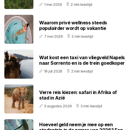
1 mei 2026
2 min leestijd
Waarom privé wellness steeds
populairder wordt op vakantie
7 mei 2026
2 min leestijd
Wat kost een taxi van vliegveld Napels
naar Sorrento en is de trein goedkoper
19 juli 2026
2 min leestijd
Verre reis kiezen: safari in Afrika of
stad in Azië
5 augustus 2026
3 min leestijd
Hoeveel geld neem je mee op een
stedentrip in de zomer van 2026? Een